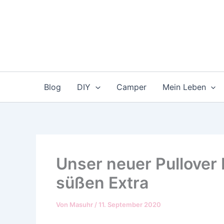
Zum
Inhalt
springen
Blog
DIY
Camper
Mein Leben
Unser neuer Pullover
süßen Extra
Von
Masuhr
/
11. September 2020