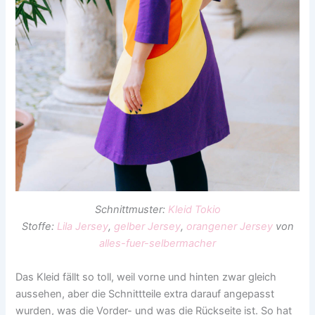
Schnittmuster:
Kleid Tokio
Stoffe:
Lila Jersey
,
gelber Jersey
,
orangener Jersey
von
alles-fuer-selbermacher
Das Kleid fällt so toll, weil vorne und hinten zwar gleich
aussehen, aber die Schnittteile extra darauf angepasst
wurden, was die Vorder- und was die Rückseite ist. So hat