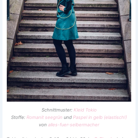
Schnittmuster:
Kleid Tokio
Stoffe:
Romanit seegrün
und
Paspel in gelb (elastisch!)
von
alles-fuer-selbermacher