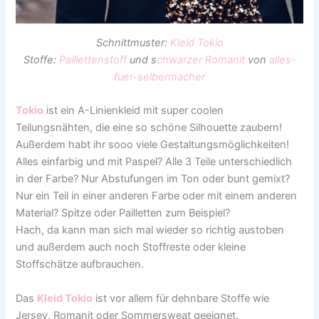
Schnittmuster:
Kleid Tokio
Stoffe:
Paillettenstoff
und s
chwarzer Romanit
von
alles-
fuer-selbermacher
Tokio
ist ein A-Linienkleid mit super coolen
Teilungsnähten, die eine so schöne Silhouette zaubern!
Außerdem habt ihr sooo viele Gestaltungsmöglichkeiten!
Alles einfarbig und mit Paspel? Alle 3 Teile unterschiedlich
in der Farbe? Nur Abstufungen im Ton oder bunt gemixt?
Nur ein Teil in einer anderen Farbe oder mit einem anderen
Material? Spitze oder Pailletten zum Beispiel?
Hach, da kann man sich mal wieder so richtig austoben
und außerdem auch noch Stoffreste oder kleine
Stoffschätze aufbrauchen.
Das
Kleid Tokio
ist vor allem für dehnbare Stoffe wie
Jersey, Romanit oder Sommersweat geeignet.