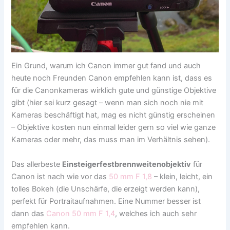
Ein Grund, warum ich Canon immer gut fand und auch
heute noch Freunden Canon empfehlen kann ist, dass es
für die Canonkameras wirklich gute und günstige Objektive
gibt (hier sei kurz gesagt – wenn man sich noch nie mit
Kameras beschäftigt hat, mag es nicht günstig erscheinen
– Objektive kosten nun einmal leider gern so viel wie ganze
Kameras oder mehr, das muss man im Verhältnis sehen).
Das allerbeste
Einsteigerfestbrennweitenobjektiv
für
Canon ist nach wie vor das
50 mm F 1,8
– klein, leicht, ein
tolles Bokeh (die Unschärfe, die erzeigt werden kann),
perfekt für Portraitaufnahmen. Eine Nummer besser ist
dann das
Canon 50 mm F 1,4
, welches ich auch sehr
empfehlen kann.