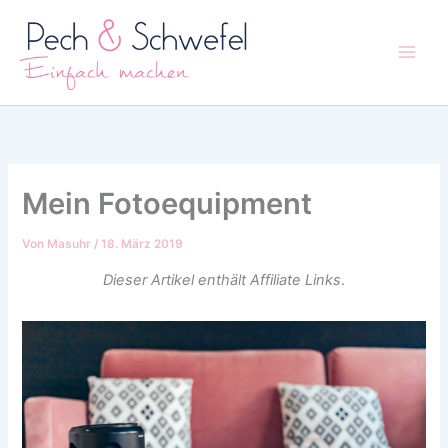
Zum
Inhalt
springen
Mein Fotoequipment
Von
Masuhr
/
18. März 2019
Dieser Artikel enthält Affiliate Links
.