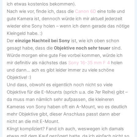
ich etwas kostenlos bekommen).
Nach wie vor, finde ich, dass die
Canon 6D
eine tolle und
gute Kamera ist, dennoch würde ich mir aktuell jederzeit
wieder eine Sony holen – wenn ich denn gerade das nötige
Kleingeld habe. :)
Der
einzige Nachteil bei Sony
ist, wie ich oben schon
gesagt habe, dass die
Objektive noch sehr teuer
sind.
Würde morgen eine gute Fee vorbei kommen, würde ich
mir definitiv als nächstes das
Sony 16-35 mm F 4
holen
und dann… ach es gibt leider immer zu viele schöne
Objektive! :)
Und dass, obwohl es eigentlich noch nicht so viele
Objektive für die E-Mounts (sprich u.a. die 7er Reihe) gibt –
da muss man nämlich sehr aufpassen, die kleineren
Kameras von Sony haben oft ein A-Mount, wo es deutlich
mehr Objektive gibt, dieser Anschluss passt dann aber
nicht an die mit E-Mount.
Klingt kompliziert? Fand ich auch, weswegen ich damals
etwas mit dem Kauf gezögert hatte, da ich einfach nicht so