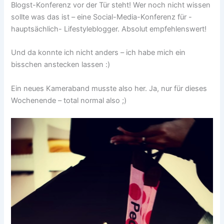
Blogst-Konferenz vor der Tür steht! Wer noch nicht wissen
sollte was das ist – eine Social-Media-Konferenz für -
hauptsächlich- Lifestyleblogger. Absolut empfehlenswert!
Und da konnte ich nicht anders – ich habe mich ein
bisschen anstecken lassen :)
Ein neues Kameraband musste also her. Ja, nur für dieses
Wochenende – total normal also ;)