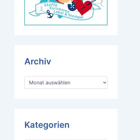
Archiv
A
r
c
h
i
v
Kategorien