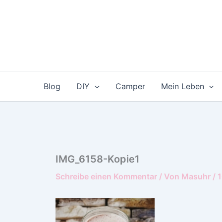
Zum
Inhalt
springen
Blog
DIY
Camper
Mein Leben
IMG_6158-Kopie1
Schreibe einen Kommentar
/ Von
Masuhr
/
1