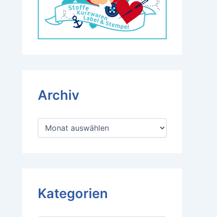
Archiv
A
r
c
h
i
v
Kategorien