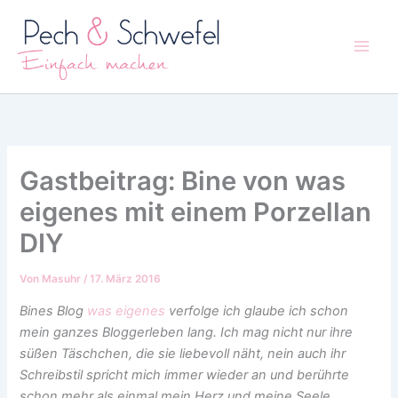
Zum
Inhalt
springen
Gastbeitrag: Bine von was
eigenes mit einem Porzellan
DIY
Von
Masuhr
/
17. März 2016
Bines Blog
was eigenes
verfolge ich glaube ich schon
mein ganzes Bloggerleben lang. Ich mag nicht nur ihre
süßen Täschchen, die sie liebevoll näht, nein auch ihr
Schreibstil spricht mich immer wieder an und berührte
schon mehr als einmal mein Herz und meine Seele.