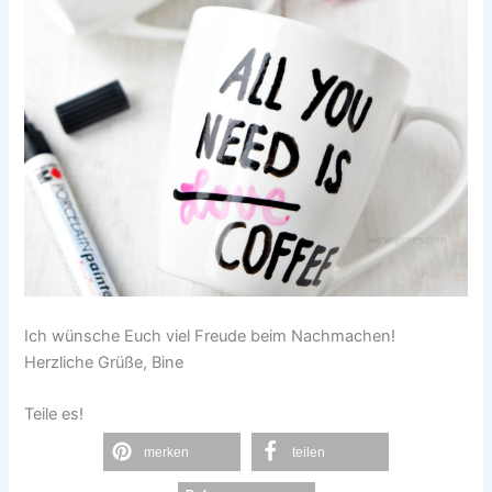
Ich wünsche Euch viel Freude beim Nachmachen!
Herzliche Grüße, Bine
Teile es!
merken
teilen