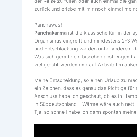
der Reise zu füllen oder euch einmal die ga
zurück und erlebe mit mir noch einmal mei
Panchawas?
Panchakarma
ist die klassische Kur in der 
Organismus eingreift und mindestens 2-3 Woc
und Entschlackung werden unter anderem def
Was sich gerade ein bisschen anstrengend an
viel geruht werden und auf Aktivitäten auße
Meine Entscheidung, so einen Urlaub zu mach
ein Zeichen, dass es genau das Richtige für
Anschluss habe ich geschaut, ob es in Ham
in Süddeutschland – Wärme wäre auch nett –
Tja, so schnell habe ich dann spontan meine