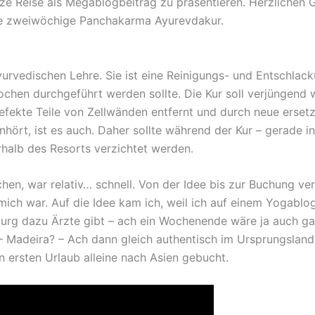
nze Reise als Megablogbeitrag zu präsentieren. Herzlichen 
ne zweiwöchige Panchakarma Ayurevdakur.
ayurvedischen Lehre. Sie ist eine Reinigungs- und Entschlack
hen durchgeführt werden sollte. Die Kur soll verjüngend w
ekte Teile von Zellwänden entfernt und durch neue ersetz
hört, ist es auch. Daher sollte während der Kur – gerade i
rhalb des Resorts verzichtet werden.
en, war relativ… schnell. Von der Idee bis zur Buchung ve
 mich war. Auf die Idee kam ich, weil ich auf einem Yogabl
burg dazu Ärzte gibt – ach ein Wochenende wäre ja auch g
 Madeira? – Ach dann gleich authentisch im Ursprungsland 
n ersten Urlaub alleine nach Asien gebucht.