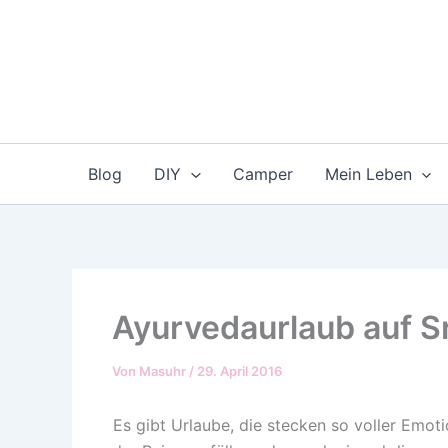
Zum
Inhalt
springen
Blog
DIY
Camper
Mein Leben
Ayurvedaurlaub auf S
Von
Masuhr
/
29. April 2016
Es gibt Urlaube, die stecken so voller Emo