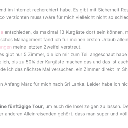
d im Internet recherchiert habe. Es gibt mit Sicherheit Re
co verzichten muss (wäre für mich vielleicht nicht so sch
la
entschieden, da maximal 13 Kurgäste dort sein können, ma
utsches Management fand ich für meinen ersten Urlaub alle
ungen
meine letzten Zweifel verstreut.
es gibt nur 5 Zimmer, die ich mir zum Teil angeschaut habe
üblich, bis zu 50% der Kurgäste machen das und das ist auc
rde ich das nächste Mal versuchen, ein Zimmer direkt im 
n Anfang März für mich nach Sri Lanka. Leider habe ich ni
ine fünftägige Tour
, um euch die Insel zeigen zu lassen. D
er anderen Alleinreisenden gehört, dass man super und völl