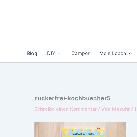
Zum
Inhalt
springen
Blog
DIY
Camper
Mein Leben
zuckerfrei-kochbuecher5
Schreibe einen Kommentar
/ Von
Masuhr
/
1