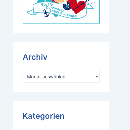
Archiv
A
r
c
h
i
v
Kategorien