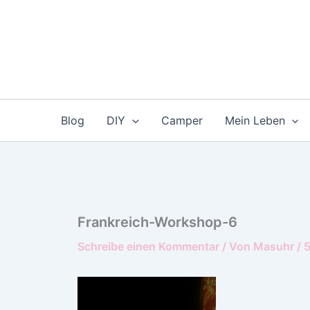
Zum
Inhalt
springen
Blog
DIY
Camper
Mein Leben
Frankreich-Workshop-6
Schreibe einen Kommentar
/ Von
Masuhr
/
5