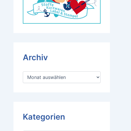
Archiv
A
r
c
h
i
v
Kategorien