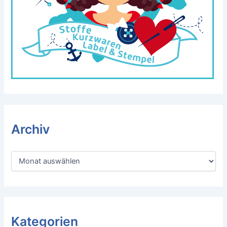
Archiv
A
r
c
h
i
v
Kategorien