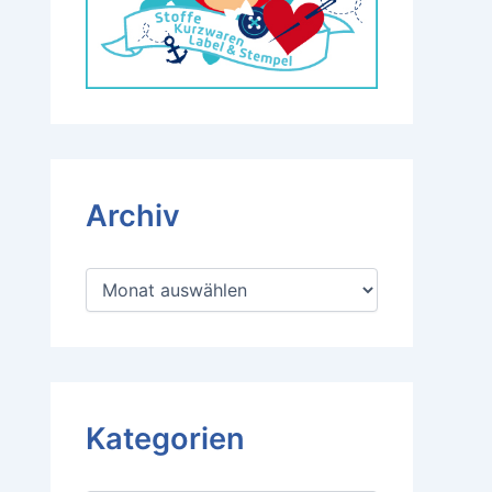
Archiv
A
r
c
h
i
v
Kategorien