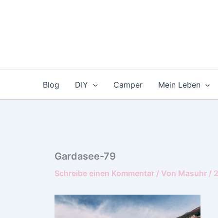
Zum
Inhalt
springen
Blog
DIY
Camper
Mein Leben
Gardasee-79
Schreibe einen Kommentar
/ Von
Masuhr
/
2