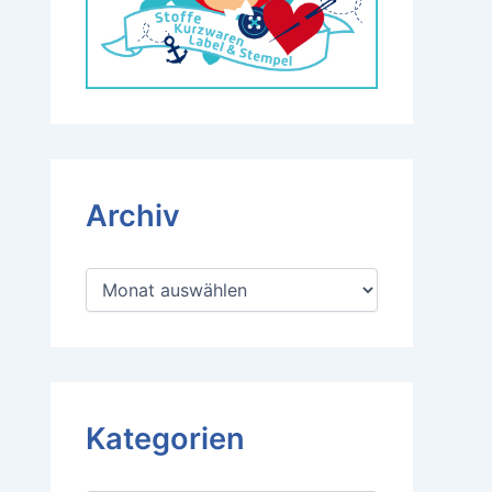
Archiv
A
r
c
h
i
v
Kategorien