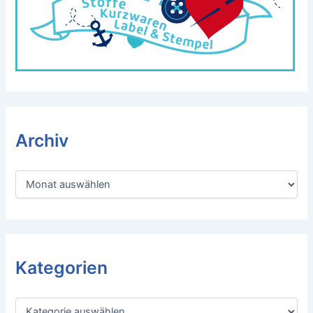
Archiv
A
r
c
h
i
v
Kategorien
K