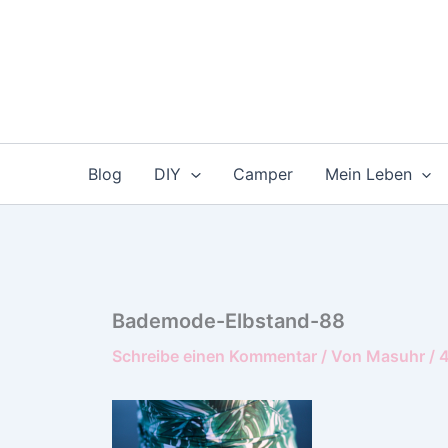
Zum
Inhalt
springen
Blog
DIY
Camper
Mein Leben
Bademode-Elbstand-88
Schreibe einen Kommentar
/ Von
Masuhr
/
4