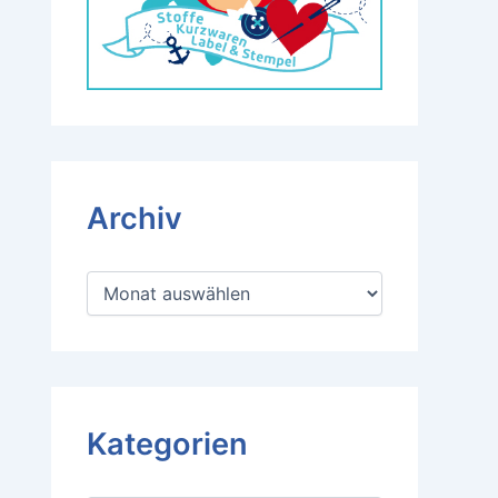
Archiv
A
r
c
h
i
v
Kategorien