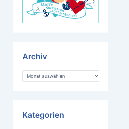
Archiv
A
r
c
h
i
v
Kategorien