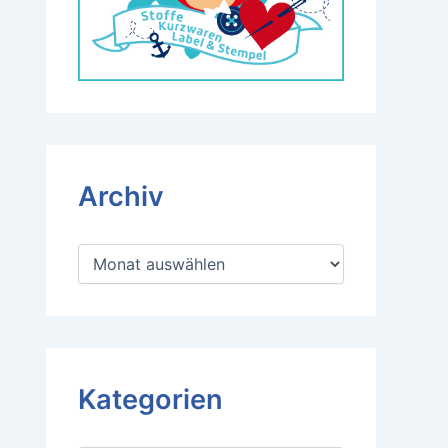
Archiv
A
r
c
h
i
v
Kategorien