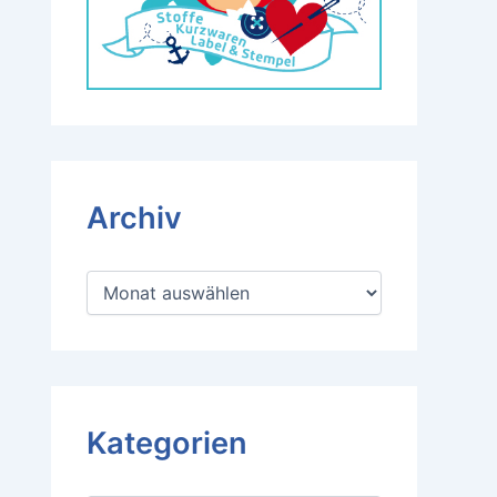
Archiv
A
r
c
h
i
v
Kategorien