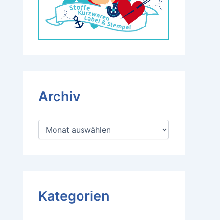
Archiv
A
r
c
h
i
v
Kategorien