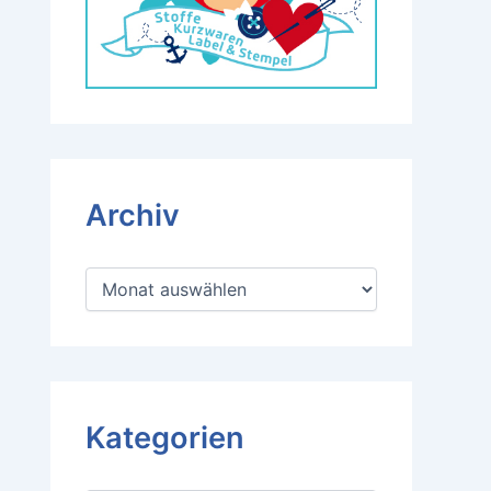
Archiv
A
r
c
h
i
v
Kategorien