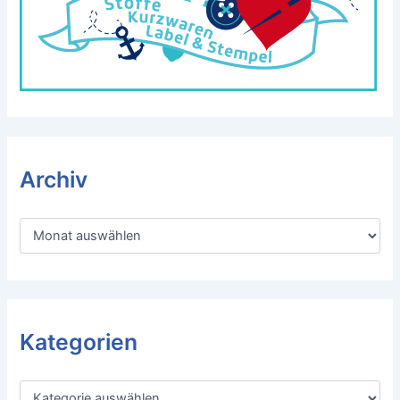
Archiv
A
r
c
h
i
v
Kategorien
K