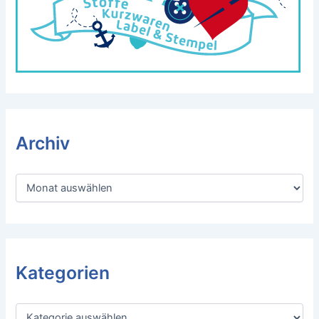
Archiv
A
r
c
h
i
v
Kategorien
K