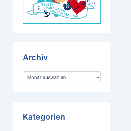
Archiv
A
r
c
h
i
v
Kategorien