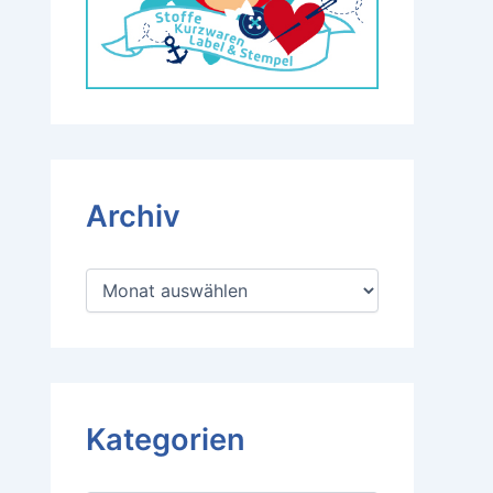
Archiv
A
r
c
h
i
v
Kategorien