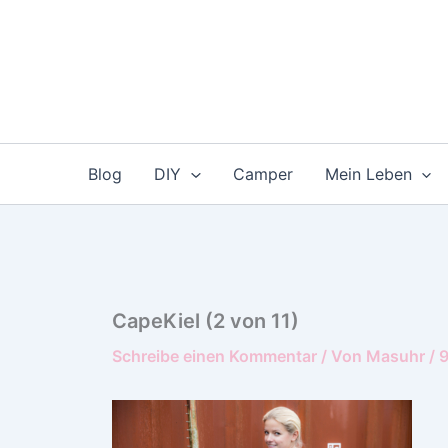
Zum
Inhalt
springen
Blog
DIY
Camper
Mein Leben
CapeKiel (2 von 11)
Schreibe einen Kommentar
/ Von
Masuhr
/
9