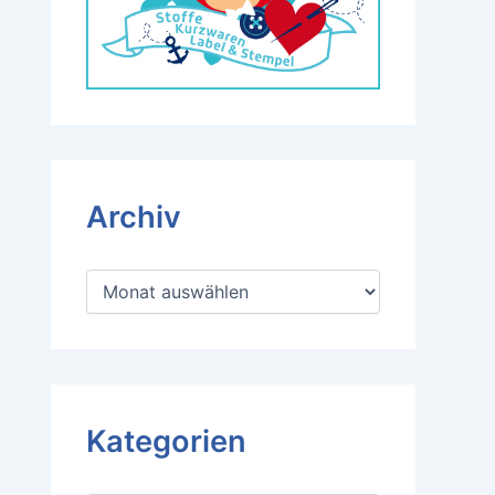
Archiv
A
r
c
h
i
v
Kategorien