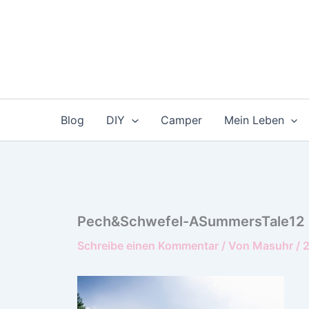
Zum
Inhalt
springen
Blog
DIY
Camper
Mein Leben
Pech&Schwefel-ASummersTale12
Schreibe einen Kommentar
/ Von
Masuhr
/
2