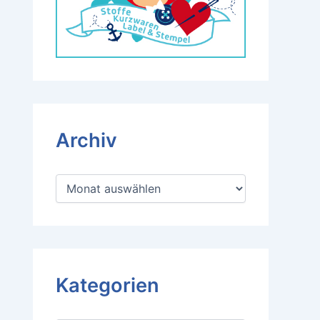
Archiv
A
r
c
h
i
v
Kategorien