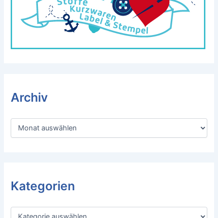
Archiv
A
r
c
h
i
v
Kategorien
K