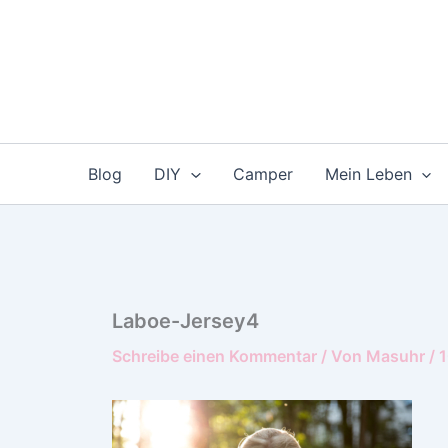
Zum
Inhalt
springen
Blog
DIY
Camper
Mein Leben
Laboe-Jersey4
Schreibe einen Kommentar
/ Von
Masuhr
/
1