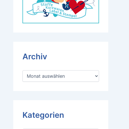
Archiv
A
r
c
h
i
v
Kategorien