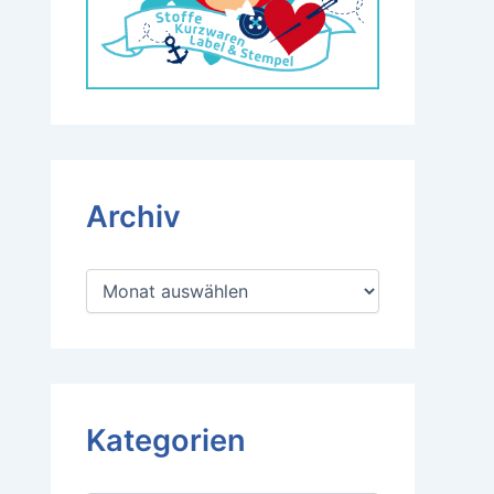
Archiv
A
r
c
h
i
v
Kategorien