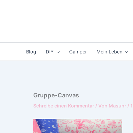
Zum
Inhalt
springen
Blog
DIY
Camper
Mein Leben
Gruppe-Canvas
Schreibe einen Kommentar
/ Von
Masuhr
/
1