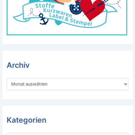
Archiv
A
r
c
h
i
v
Kategorien