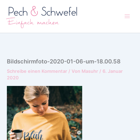
Zum
Inhalt
springen
Bildschirmfoto-2020-01-06-um-18.00.58
Schreibe einen Kommentar
/ Von
Masuhr
/
6. Januar
2020