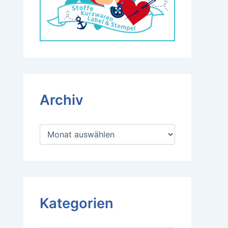
Archiv
A
r
c
h
i
v
Kategorien