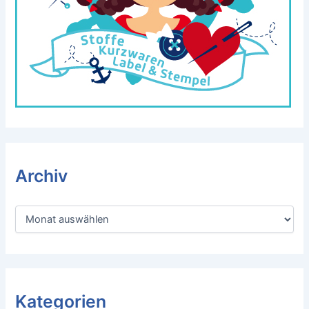
Archiv
A
r
c
h
i
v
Kategorien