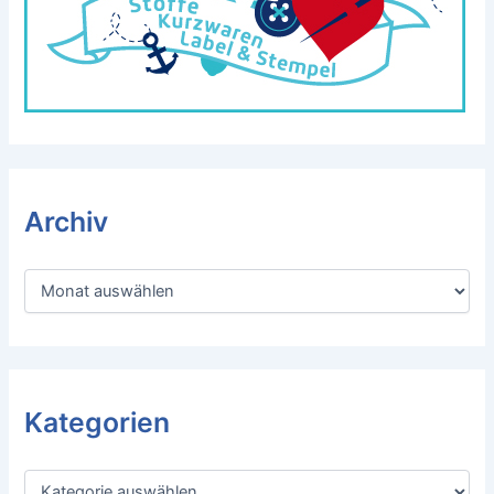
Archiv
A
r
c
h
i
v
Kategorien
K