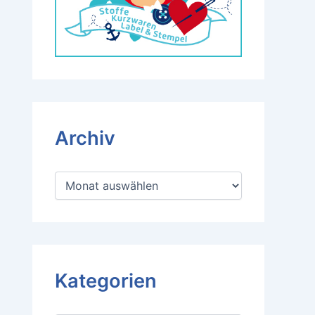
Archiv
A
r
c
h
i
v
Kategorien