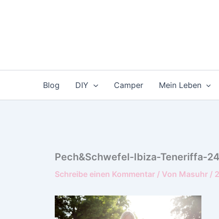
Zum
Inhalt
springen
Blog
DIY
Camper
Mein Leben
Pech&Schwefel-Ibiza-Teneriffa-2
Schreibe einen Kommentar
/ Von
Masuhr
/
2