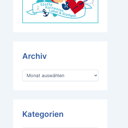
Archiv
A
r
c
h
i
v
Kategorien