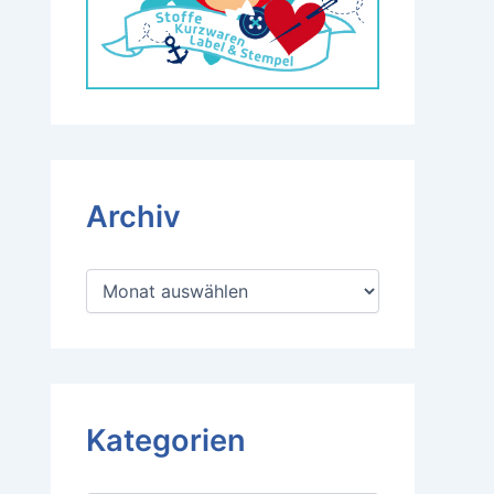
Archiv
A
r
c
h
i
v
Kategorien