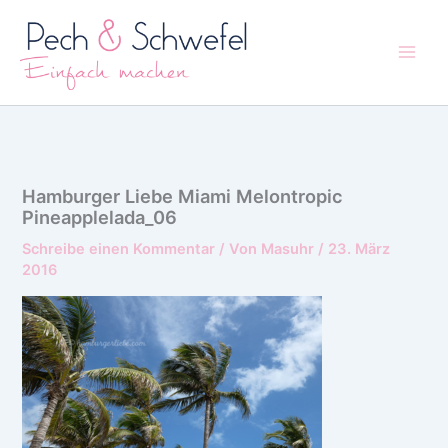
Zum
Inhalt
springen
Hamburger Liebe Miami Melontropic
Pineapplelada_06
Schreibe einen Kommentar
/ Von
Masuhr
/
23. März
2016