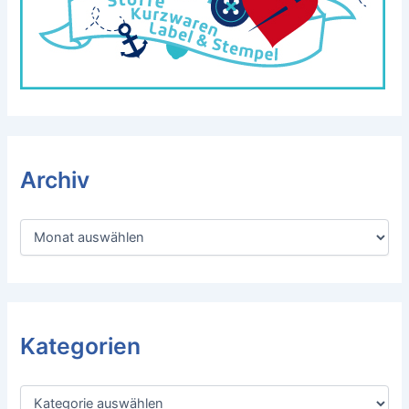
Archiv
A
r
c
h
i
v
Kategorien
K