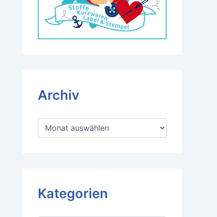
Archiv
A
r
c
h
i
v
Kategorien