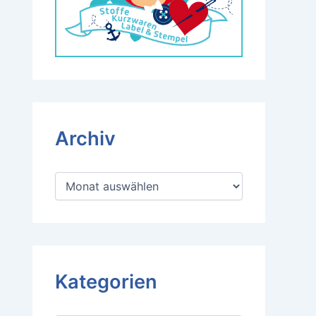
Archiv
A
r
c
h
i
v
Kategorien