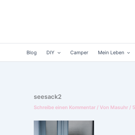
Zum
Inhalt
springen
Blog
DIY
Camper
Mein Leben
seesack2
Schreibe einen Kommentar
/ Von
Masuhr
/
5