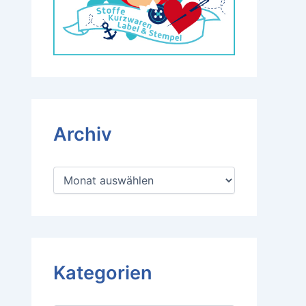
Archiv
A
r
c
h
i
v
Kategorien