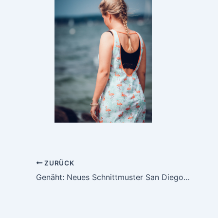
ZURÜCK
Genäht: Neues Schnittmuster San Diego – ideal für Yoga, Sport allgemein und den Alltag