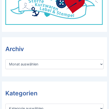
Archiv
A
r
c
h
i
v
Kategorien
K