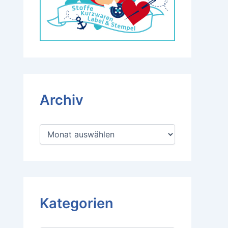
Archiv
A
r
c
h
i
v
Kategorien