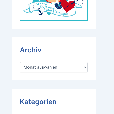
Archiv
A
r
c
h
i
v
Kategorien