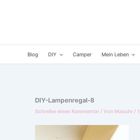
Zum
Inhalt
springen
Blog
DIY
Camper
Mein Leben
DIY-Lampenregal-8
Schreibe einen Kommentar
/ Von
Masuhr
/
1