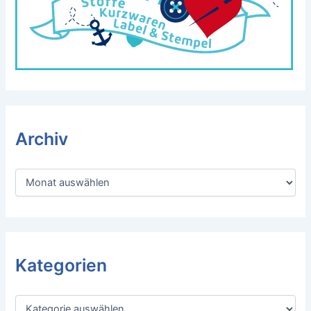
Archiv
A
r
c
h
i
v
Kategorien
K