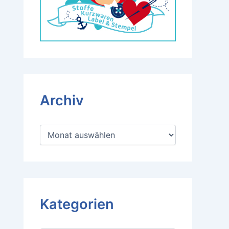
Archiv
A
r
c
h
i
v
Kategorien