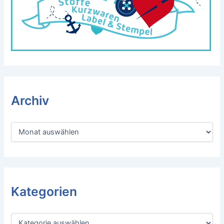
Archiv
A
r
c
h
i
v
Kategorien
K