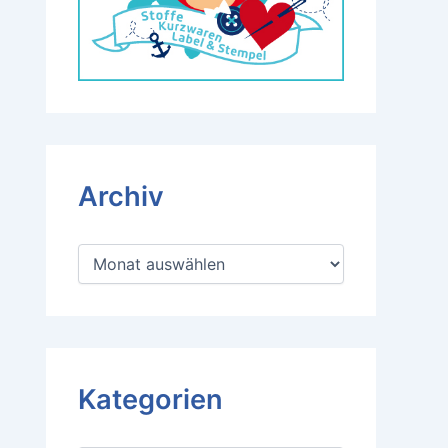
Archiv
A
r
c
h
i
v
Kategorien