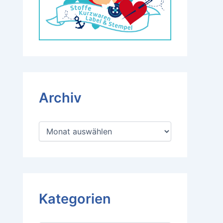
Archiv
A
r
c
h
i
v
Kategorien