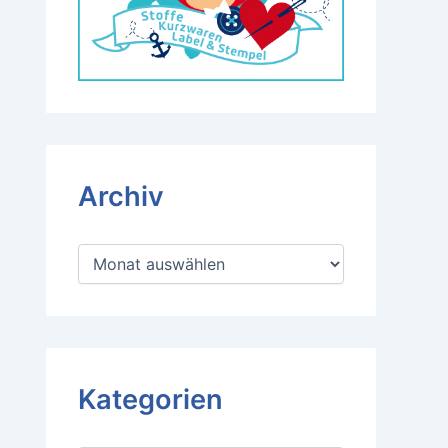
Archiv
A
r
c
h
i
v
Kategorien